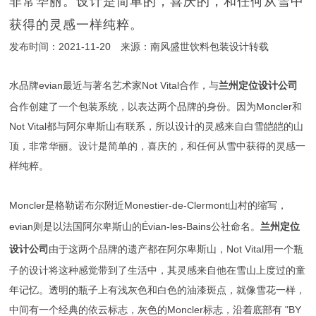
非常华丽。设计是简单的，喜庆的，和任何从雪中
获得的灵感一样纯粹。
发布时间：2021-11-20 来源：南风盛世饮料包装设计转载
水品牌evian最近与著名艺术家Not Vital合作，与
兰州定位设计公司
合作创建了一个包装系统，以表达两个品牌的身份。因为Moncler和
Not Vital都与阿尔卑斯山有联系，所以设计的灵感来自白雪皑皑的山
顶，非常华丽。设计是简单的，喜庆的，和任何从雪中获得的灵感一
样纯粹。
Moncler是格勒诺布尔附近Monestier-de-Clermont山村的缩写，
evian则是以法国阿尔卑斯山的Évian-les-Bains公社命名。
兰州定位
由于这两个品牌的遗产都在阿尔卑斯山，Not Vital用一个瓶
设计公司
子的设计将这种感觉带到了生活中，其灵感来自他在雪山上度过的童
年记忆。透明的瓶子上有浅灰色和白色的油漆斑点，就像雪花一样，
中间有一个经典的依云标志，灰色的Moncler标志，沿着底部有 "BY