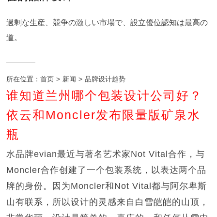
過剰な生産、競争の激しい市場で、設立優位認知は最高の
道。
所在位置：
首页
>
新闻
>
品牌设计趋势
谁知道兰州哪个包装设计公司好？
依云和Moncler发布限量版矿泉水
瓶
水品牌evian最近与著名艺术家Not Vital合作，与
Moncler合作创建了一个包装系统，以表达两个品
牌的身份。因为Moncler和Not Vital都与阿尔卑斯
山有联系，所以设计的灵感来自白雪皑皑的山顶，