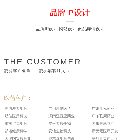
品牌IP设计
品牌IP设计-网站设计-药品详情设计
THE CUSTOMER
部分客户名单 一部の顧客リスト
医药客户：
香港澳美制药
广州康健医学
广州汉光药业
双佳医疗科技
济南亚西亚药业
广东联康药业
渭南华仁制药
华生美康生物
国康健康管理
舒培健康科学
安信生物科技
新元素医疗开发
天津国安康药业
奥来舒制药包装
深圳奥美迪公司