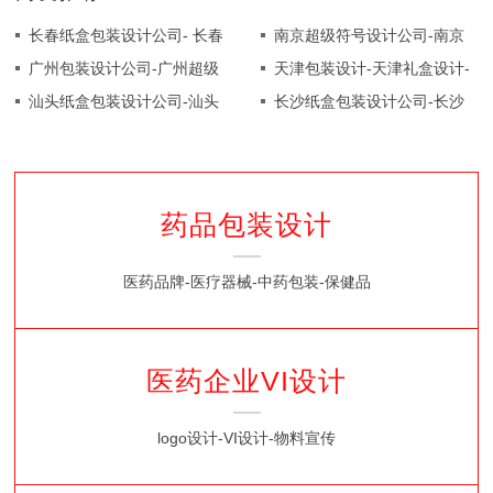
公司分享罐金黄色大储粮包装
长春纸盒包装设计公司- 长春
南京超级符号设计公司-南京
设计
纸盒包装设计-长春食品纸盒
广州包装设计公司-广州超级
视觉锤设计公司推荐Pyne洗
天津包装设计-天津礼盒设计-
包装设计分享圣地咖啡包装设
符号设计转天然植物药Vyne
汕头纸盒包装设计公司-汕头
手液包装
天津礼品盒包装设计分享Vim
长沙纸盒包装设计公司-长沙
计
啤酒花包装设计
纸盒包装设计-汕头食品纸盒
咖啡包装设计
纸盒包装设计-长沙食品纸盒
包装设计分享柠檬酒包装设计
包装设计分享Rue Nordic
Beauty品牌
药品包装设计
医药品牌-医疗器械-中药包装-保健品
医药企业VI设计
logo设计-VI设计-物料宣传