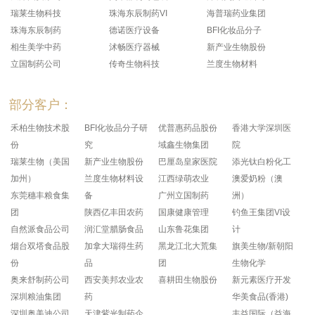
瑞莱生物科技
珠海东辰制药VI
海普瑞药业集团
珠海东辰制药
德诺医疗设备
BFI化妆品分子
相生美学中药
沭畅医疗器械
新产业生物股份
立国制药公司
传奇生物科技
兰度生物材料
部分客户：
禾柏生物技术股
BFI化妆品分子研
优普惠药品股份
香港大学深圳医
份
究
域鑫生物集团
院
瑞莱生物（美国
新产业生物股份
巴厘岛皇家医院
添光钛白粉化工
加州）
兰度生物材料设
江西绿萌农业
澳爱奶粉（澳
东莞穗丰粮食集
备
广州立国制药
洲）
团
陕西亿丰田农药
国康健康管理
钓鱼王集团VI设
自然派食品公司
润汇堂腊肠食品
山东鲁花集团
计
烟台双塔食品股
加拿大瑞得生药
黑龙江北大荒集
旗美生物/新朝阳
份
品
团
生物化学
奥来舒制药公司
西安美邦农业农
喜耕田生物股份
新元素医疗开发
深圳粮油集团
药
华美食品(香港)
深圳奥美迪公司
天津紫光制药企
丰益国际（益海