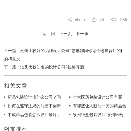
45
255
返 回
上一页
下一页
上一篇：潮州比较好的品牌设计公司?瑟琳娜问你每个选择背后的目
的和意义
下一篇：汕头比较知名的设计公司?拉格啤酒
相关文章
药品包装设计找什么公司？问
十大医药包装设计公司有哪
一下，有谁了解过?
如何在遵守法规的前提下创新
些？
有哪些让人眼前一亮的药品包
药品包装？梳理药品包装盒设
中成药品包装怎么设计最好，
装设计？中药剂包装
泉州纸盒包装设计-泉州医药
计的法规
中药外盒包装设计公司
纸盒包装设计-泉州包装设计
网友推荐