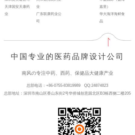
天津国安天康药
业
嘉里）
业
广东联康药业公
华大海洋海鲜食
司
品
中国专业的医药品牌设计公司
南风の专注中药、西药、保健品大健康产业
总部电话：+86-0755-83819989 QQ:24874823
总部地址：深圳市南山区香山东街2号华侨城创意园北区B3栋西侧二楼205