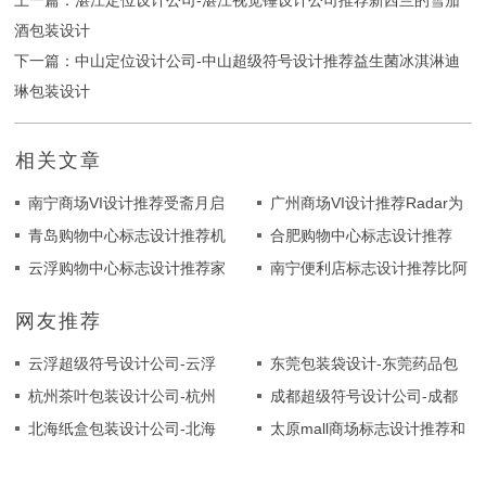
上一篇：湛江定位设计公司-湛江视觉锤设计公司推荐新西兰的雪茄
酒包装设计
下一篇：中山定位设计公司-中山超级符号设计推荐益生菌冰淇淋迪
琳包装设计
相关文章
南宁商场VI设计推荐受斋月启
广州商场VI设计推荐Radar为
发的7up罐设计理念
青岛购物中心标志设计推荐机
Krafla创造品牌斯堪的纳维亚
合肥购物中心标志设计推荐
器人食品为Brooklyn Brewery
云浮购物中心标志设计推荐家
人对运动的奉献和热爱
Serga品牌和包装设计
南宁便利店标志设计推荐比阿
创造了全球设计革新
族企业劳埃德兄弟酒厂的品牌
特丽斯·里奇的Assuane咨询
网友推荐
重塑和重新定位
与合作伙伴品牌设计
云浮超级符号设计公司-云浮
东莞包装袋设计-东莞药品包
视觉锤设计公司推荐完美设计
杭州茶叶包装设计公司-杭州
装设计分享 Truu Nutrition保
成都超级符号设计公司-成都
和艺术的融合
医疗包装设计公司推荐帕姆核
北海纸盒包装设计公司-北海
健品包装设计
视觉锤设计公司推荐Heaz为
太原mall商场标志设计推荐和
桃油包装设计
纸盒包装设计分享TikTok一代
OL实验室设计的包装设计
设计师马里斯·卡里斯提奥斯