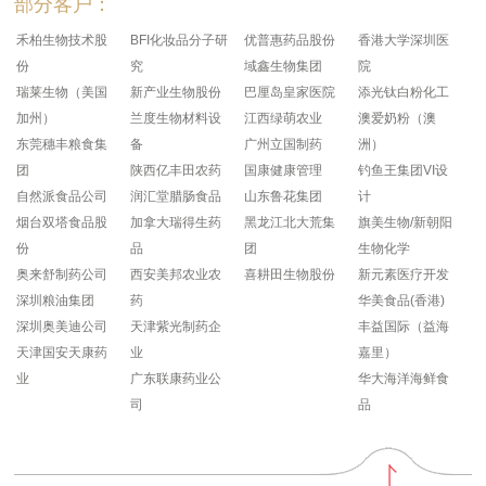
部分客户：
禾柏生物技术股
BFI化妆品分子研
优普惠药品股份
香港大学深圳医
份
究
域鑫生物集团
院
瑞莱生物（美国
新产业生物股份
巴厘岛皇家医院
添光钛白粉化工
加州）
兰度生物材料设
江西绿萌农业
澳爱奶粉（澳
东莞穗丰粮食集
备
广州立国制药
洲）
团
陕西亿丰田农药
国康健康管理
钓鱼王集团VI设
自然派食品公司
润汇堂腊肠食品
山东鲁花集团
计
烟台双塔食品股
加拿大瑞得生药
黑龙江北大荒集
旗美生物/新朝阳
份
品
团
生物化学
奥来舒制药公司
西安美邦农业农
喜耕田生物股份
新元素医疗开发
深圳粮油集团
药
华美食品(香港)
深圳奥美迪公司
天津紫光制药企
丰益国际（益海
天津国安天康药
业
嘉里）
业
广东联康药业公
华大海洋海鲜食
司
品