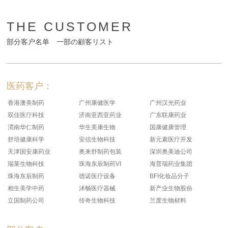
THE CUSTOMER
部分客户名单 一部の顧客リスト
医药客户：
香港澳美制药
广州康健医学
广州汉光药业
双佳医疗科技
济南亚西亚药业
广东联康药业
渭南华仁制药
华生美康生物
国康健康管理
舒培健康科学
安信生物科技
新元素医疗开发
天津国安康药业
奥来舒制药包装
深圳奥美迪公司
瑞莱生物科技
珠海东辰制药VI
海普瑞药业集团
珠海东辰制药
德诺医疗设备
BFI化妆品分子
相生美学中药
沭畅医疗器械
新产业生物股份
立国制药公司
传奇生物科技
兰度生物材料