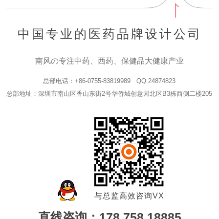
中国专业的医药品牌设计公司
南风の专注中药、西药、保健品大健康产业
总部电话：+86-0755-83819989 QQ:24874823
总部地址：深圳市南山区香山东街2号华侨城创意园北区B3栋西侧二楼205
与总监高效咨询VX
直线咨询：178 758 18885