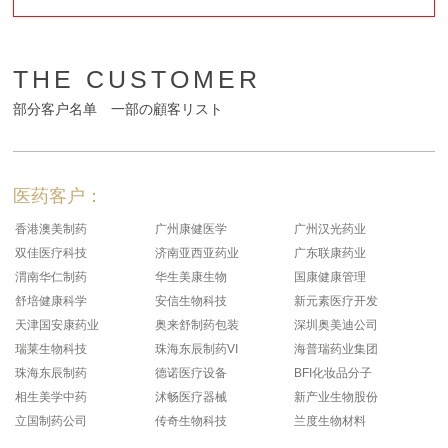
THE CUSTOMER
部分客户名单 一部の顧客リスト
医药客户：
香港澳美制药
广州康健医学
广州汉光药业
双佳医疗科技
济南亚西亚药业
广东联康药业
渭南华仁制药
华生美康生物
国康健康管理
舒培健康科学
安信生物科技
新元素医疗开发
天津国安康药业
奥来舒制药包装
深圳奥美迪公司
瑞莱生物科技
珠海东辰制药VI
海普瑞药业集团
珠海东辰制药
德诺医疗设备
BFI化妆品分子
相生美学中药
沭畅医疗器械
新产业生物股份
立国制药公司
传奇生物科技
兰度生物材料