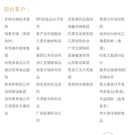
部分客户：
禾柏生物技术股
BFI化妆品分子研
优普惠药品股份
香港大学深圳医
份
究
域鑫生物集团
院
瑞莱生物（美国
新产业生物股份
巴厘岛皇家医院
添光钛白粉化工
加州）
兰度生物材料设
江西绿萌农业
澳爱奶粉（澳
东莞穗丰粮食集
备
广州立国制药
洲）
团
陕西亿丰田农药
国康健康管理
钓鱼王集团VI设
自然派食品公司
润汇堂腊肠食品
山东鲁花集团
计
烟台双塔食品股
加拿大瑞得生药
黑龙江北大荒集
旗美生物/新朝阳
份
品
团
生物化学
奥来舒制药公司
西安美邦农业农
喜耕田生物股份
新元素医疗开发
深圳粮油集团
药
华美食品(香港)
深圳奥美迪公司
天津紫光制药企
丰益国际（益海
天津国安天康药
业
嘉里）
业
广东联康药业公
华大海洋海鲜食
司
品